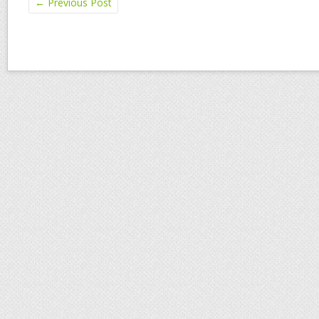
←
Previous Post