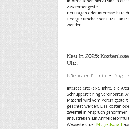
Informationen hierzu sind in dies
zusammengestellt.
Bei Fragen oder Interesse bitte di
Georgi Kumchev per E-Mail an tra
wenden.
—————————
Neu in 2025: Kostenlose
Uhr.
Nächster Termin: 8. Augu
Interessierte (ab 5 Jahre, alle A
Schnuppertraining vereinbaren. 
Material wird vom Verein gestell
geachtet werden. Das kostenlos
zweimal
in Anspruch genommen we
anzustreben. Ein Anmeldeformular
Webseite unter
Mitgliedschaft
aus