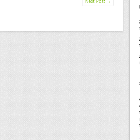
Next Post
→