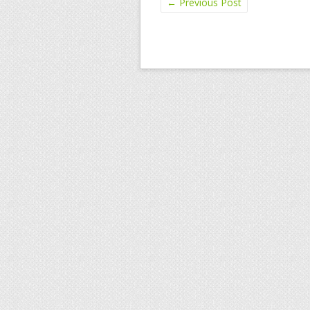
←
Previous Post