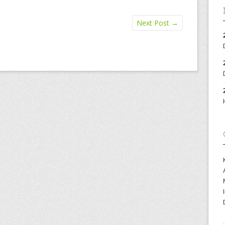
Next Post
→