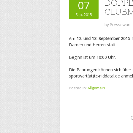
DOPPE
07
CLUBM
Sep. 2015
by
Pressewart
Am
12. und 13. September 2015
f
Damen und Herren statt.
Beginn ist um 10:00 Uhr.
Die Paarungen können sich über 
sportwart(at)tc-niddatal.de anme
Posted in:
Allgemein