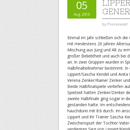
LIPPE
05
GENER
Aug. 2015
by
Pressewart
Einmal im Jahr schließen sich di
mit mindestens 20 Jahren Alters
Mischung aus Jung und Alt zu ermi
großer Beliebtheit und auch bei 
an. In zwei Gruppen wurden in Sp
Halbfinalteilnehmer bestimmt. In
Lippert/Sascha Kendel und Anita 
Verena Zenker/Rainer Zenker und
Beide Halbfinalspiele verliefen 
Spielzeit hatten Zenker/Zenker di
zweite Halbfinale ging sogar in 
gestanden hatte. Im entscheidend
hauchdünn mit 8:6 durch. Im ansc
Lippert und ihr Trainer Sascha Ke
Zwischenspurt der Tochter-Vater
verdienten Sieg von Lippert/Kende