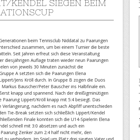
RT/KENDEL SIEGEN BEIM
ATIONSCUP
e Generationen beim Tennisclub Niddatal zu Paarungen
unterschied zusammen, um bei einem Turnier die beste
tteln. Seit Jahren erfreut sich diese Veranstaltung
der diesjährigen Auflage traten wieder neun Paarungen
ielen von jeweils 30 Minuten zunächst die
 Gruppe A setzten sich die Paarungen Elena
Lippert/Jens Kröll durch. In Gruppe B zogen die Duos
 Markus Bauscher/Peter Bauscher ins Halbfinale ein.
äußerst knapp und spannend. Nach der dreißigminütigen
e Paarung Lippert/Kröll knapp mit 5:4 besiegt. Das
die Verlängerung, nachdem es nach Abpfiff unentschieden
en Tie-Break setzten sich schließlich Lippert/Kendel
hließenden Finale konnten sich die U14-Spielerin Elena
ndel schnell mit 3:0 absetzen und auch ein
-Paarung Zenker zum 2:4 half nicht mehr, den
l zu verhindern. Im Spiel um Platz drei siegten Vater und