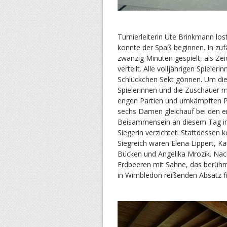
Turnierleiterin Ute Brinkmann lo
konnte der Spaß beginnen. In zu
zwanzig Minuten gespielt, als Ze
verteilt. Alle volljährigen Spiele
Schlückchen Sekt gönnen. Um die M
Spielerinnen und die Zuschauer mi
engen Partien und umkämpften Pu
sechs Damen gleichauf bei den e
Beisammensein an diesem Tag im
Siegerin verzichtet. Stattdessen 
Siegreich waren Elena Lippert, Ka
Bücken und Angelika Mrozik. Nach
Erdbeeren mit Sahne, das berühm
in Wimbledon reißenden Absatz fi