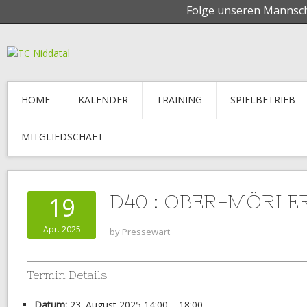
Folge unseren Mannsc
HOME
KALENDER
TRAINING
SPIELBETRIEB
MITGLIEDSCHAFT
D40 : OBER-MÖRLER
19
Apr. 2025
by
Pressewart
Termin Details
Datum:
23. August 2025 14:00
–
18:00